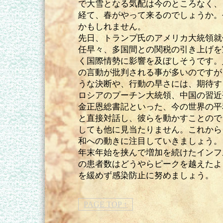
で大雪となる気配は今のところなく、
経て、春がやって来るのでしょうか。
かもしれません。
先日、トランプ氏のアメリカ大統領就
任早々、多国間との関税の引き上げを
く国際情勢に影響を及ぼしそうです。
の言動が批判される事が多いのですが
うな決断や、行動の早さには、期待す
ロシアのプーチン大統領、中国の習近
金正恩総書記といった、今の世界の平
と直接対話し、彼らを動かすことので
しても他に見当たりません。これから
和への動きに注目していきましょう。
年末年始を挟んで増加を続けたインフ
の患者数はどうやらピークを越えたよ
を緩めず感染防止に努めましょう。
PAGE TOP ↑