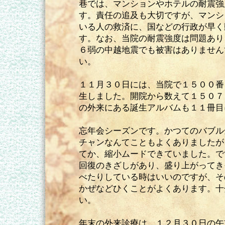
巷では、マンションやホテルの耐震強
す。責任の追及も大切ですが、マンシ
いる人の救済に、国などの行政が早く
す。なお、当院の耐震強度は問題あり
６弱の中越地震でも被害はありません
い。
１１月３０日には、当院で１５００番
生しました。開院から数えて１５０７
の外来にある誕生アルバムも１１冊目
忘年会シーズンです。かつてのバブル
チャンなんてこともよくありましたが
てか、縮小ムードできていました。で
回復のきざしがあり、盛り上がってき
べたりしている時はいいのですが、そ
かぜなどひくことがよくあります。十
い。
年末の外来診療は、１２月３０日の午